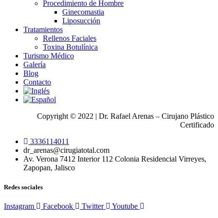
Procedimiento de Hombre
Ginecomastia
Liposucción
Tratamientos
Rellenos Faciales
Toxina Botulínica
Turismo Médico
Galería
Blog
Contacto
Copyright © 2022 | Dr. Rafael Arenas – Cirujano Plástico
Certificado
3336114011
dr_arenas@cirugiatotal.com
Av. Verona 7412 Interior 112 Colonia Residencial Virreyes,
Zapopan, Jalisco
Redes sociales
Instagram
Facebook
Twitter
Youtube