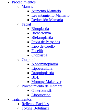
Procedimientos
Mamas
Aumento Mamario
Levantamiento Mamario
Reducción Mamaria
Facial
Rinoplastia
Bichectomía
Blefaroplastia
Pexia de Párpados
Lipo de Cuello
Facelift
Otoplastia
Corporal
Abdominoplastia
Lipoescultura
Braquioplastia
BBL
Mommy Makeover
Procedimiento de Hombre
Ginecomastia
Liposucción
Tratamientos
Rellenos Faciales
Toxina Botulínica