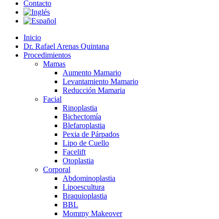
Contacto
Inicio
Dr. Rafael Arenas Quintana
Procedimientos
Mamas
Aumento Mamario
Levantamiento Mamario
Reducción Mamaria
Facial
Rinoplastia
Bichectomía
Blefaroplastia
Pexia de Párpados
Lipo de Cuello
Facelift
Otoplastia
Corporal
Abdominoplastia
Lipoescultura
Braquioplastia
BBL
Mommy Makeover