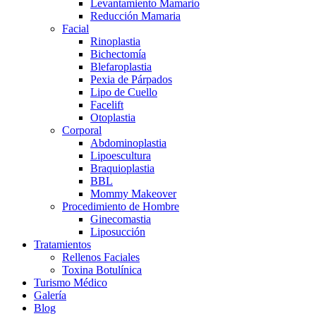
Levantamiento Mamario
Reducción Mamaria
Facial
Rinoplastia
Bichectomía
Blefaroplastia
Pexia de Párpados
Lipo de Cuello
Facelift
Otoplastia
Corporal
Abdominoplastia
Lipoescultura
Braquioplastia
BBL
Mommy Makeover
Procedimiento de Hombre
Ginecomastia
Liposucción
Tratamientos
Rellenos Faciales
Toxina Botulínica
Turismo Médico
Galería
Blog