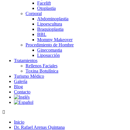
Facelift
Otoplastia
Corporal
Abdominoplastia
Lipoescultura
Braquioplastia
BBL
Mommy Makeover
Procedimiento de Hombre
Ginecomastia
Liposucción
Tratamientos
Rellenos Faciales
Toxina Botulínica
Turismo Médico
Galería
Blog
Contacto
Inicio
Dr. Rafael Arenas Quintana